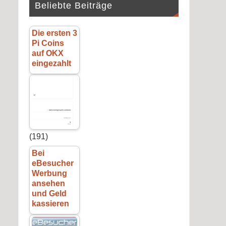
Beliebte Beiträge
Die ersten 3
Pi Coins
auf OKX
eingezahlt
(191)
Bei
eBesucher
Werbung
ansehen
und Geld
kassieren