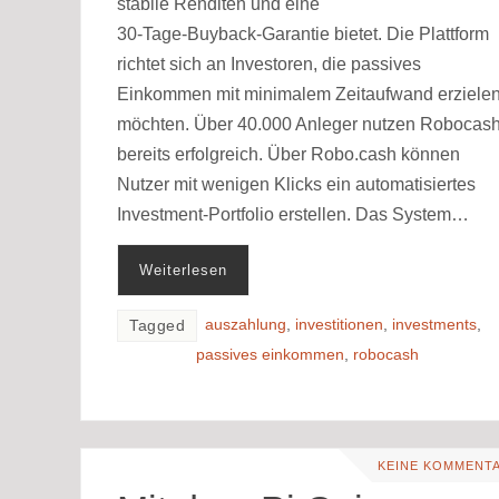
stabile Renditen und eine
30‑Tage‑Buyback‑Garantie bietet. Die Plattform
richtet sich an Investoren, die passives
Einkommen mit minimalem Zeitaufwand erziele
möchten. Über 40.000 Anleger nutzen Robocas
bereits erfolgreich. Über Robo.cash können
Nutzer mit wenigen Klicks ein automatisiertes
Investment-Portfolio erstellen. Das System…
Weiterlesen
auszahlung
,
investitionen
,
investments
,
Tagged
passives einkommen
,
robocash
KEINE KOMMENT