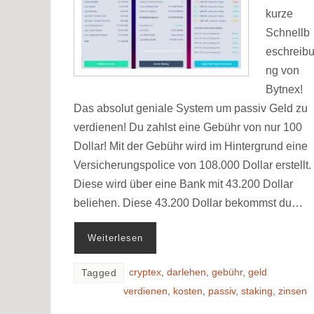
kurze
Schnellb
eschreib
ng von
Bytnex!
Das absolut geniale System um passiv Geld zu
verdienen! Du zahlst eine Gebühr von nur 100
Dollar! Mit der Gebühr wird im Hintergrund eine
Versicherungspolice von 108.000 Dollar erstellt.
Diese wird über eine Bank mit 43.200 Dollar
beliehen. Diese 43.200 Dollar bekommst du…
Weiterlesen
cryptex
,
darlehen
,
gebühr
,
geld
Tagged
verdienen
,
kosten
,
passiv
,
staking
,
zinsen