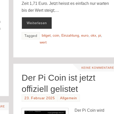
Zeit 1,71 Euro. Jetzt heisst es einfach nur warten
bis der Wert steigt;…
n
Weiterlesen
h
bitget
,
coin
,
Einzahlung
,
euro
,
okx
,
pi
,
Tagged
wert
KEINE KOMMENTARE
Der Pi Coin ist jetzt
offiziell gelistet
23. Februar 2025
Allgemein
ARE
Der Pi Coin wird