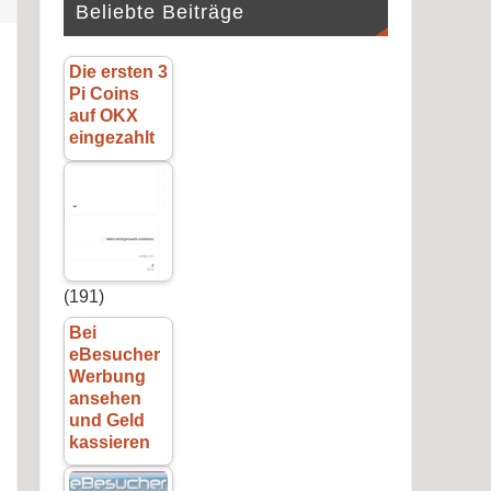
Beliebte Beiträge
Die ersten 3
Pi Coins
auf OKX
eingezahlt
(191)
Bei
eBesucher
Werbung
ansehen
und Geld
kassieren