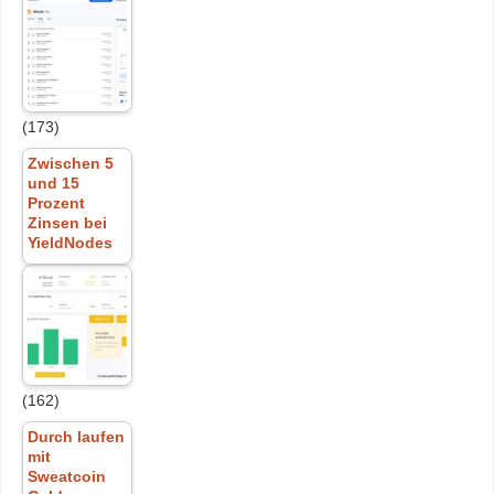
(173)
Zwischen 5
und 15
Prozent
Zinsen bei
YieldNodes
(162)
Durch laufen
mit
Sweatcoin